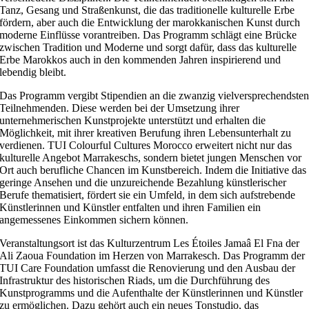
Tanz, Gesang und Straßenkunst, die das traditionelle kulturelle Erbe
fördern, aber auch die Entwicklung der marokkanischen Kunst durch
moderne Einflüsse vorantreiben. Das Programm schlägt eine Brücke
zwischen Tradition und Moderne und sorgt dafür, dass das kulturelle
Erbe Marokkos auch in den kommenden Jahren inspirierend und
lebendig bleibt.
Das Programm vergibt Stipendien an die zwanzig vielversprechendste
Teilnehmenden. Diese werden bei der Umsetzung ihrer
unternehmerischen Kunstprojekte unterstützt und erhalten die
Möglichkeit, mit ihrer kreativen Berufung ihren Lebensunterhalt zu
verdienen. TUI Colourful Cultures Morocco erweitert nicht nur das
kulturelle Angebot Marrakeschs, sondern bietet jungen Menschen vor
Ort auch berufliche Chancen im Kunstbereich. Indem die Initiative das
geringe Ansehen und die unzureichende Bezahlung künstlerischer
Berufe thematisiert, fördert sie ein Umfeld, in dem sich aufstrebende
Künstlerinnen und Künstler entfalten und ihren Familien ein
angemessenes Einkommen sichern können.
Veranstaltungsort ist das Kulturzentrum Les Étoiles Jamaâ El Fna der
Ali Zaoua Foundation im Herzen von Marrakesch. Das Programm der
TUI Care Foundation umfasst die Renovierung und den Ausbau der
Infrastruktur des historischen Riads, um die Durchführung des
Kunstprogramms und die Aufenthalte der Künstlerinnen und Künstler
zu ermöglichen. Dazu gehört auch ein neues Tonstudio, das