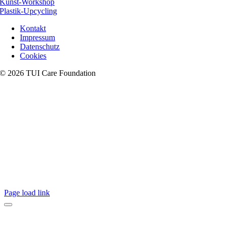
Kunst-Workshop
Plastik-Upcycling
Kontakt
Impressum
Datenschutz
Cookies
© 2026 TUI Care Foundation
Page load link