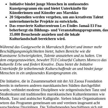
Initiative bindet junge Menschen in umfassendes
Kunstprogramm ein und bietet Unterkünfte für
Künstlerinnen und Künstler aus Marokko
20 Stipendien werden vergeben, um aus kreativem Talent
unternehmerische Projekte zu entwickeln.
Das renovierte Kulturzentrum Les Étoiles Jamaâ El Fna
beherbergt ein Bildungs- und Veranstaltungsprogramm, da
35.000 Besuchende anziehen und die lokale
Kulturlandschaft bereichern wird.
Während das Gastgewerbe in Marrakesch floriert und immer mehr
Beschäftigungsmöglichkeiten bietet, haben Bereiche wie die
Kunstszene Schwierigkeiten, Talente anzuziehen und zu halten. Um
dem entgegenzuwirken, bewahrt TUI Colourful Cultures Morocco das
kulturelle Erbe und fördert Kreative. Dazu bietet die Initiative
Unterkünfte für teilnehmende Kulturschaffende an und bindet junge
Menschen in ein umfassendes Kunstprogramm ein.
Die Initiative, die in Zusammenarbeit mit der Ali Zaoua Foundation
bereits in mehreren anderen marokkanischen Städten durchgeführt
wurde, verbindet moderne Disziplinen wie zeitgenössischen Tanz und
Straßenkunst mit traditionellen marokkanischen Kulturelementen wie
Musik, Tanz und arabischer Kalligrafie. Sieben lokale Organisationen
setzen das Programm gemeinsam um und vereinen insgesamt acht
verschiedene Disziplinen. Die Teilnehmenden beschäftigen sich mit