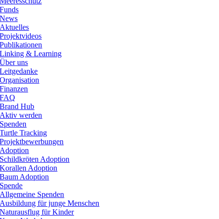
Meeresschutz
Funds
News
Aktuelles
Projektvideos
Publikationen
Linking & Learning
Über uns
Leitgedanke
Organisation
Finanzen
FAQ
Brand Hub
Aktiv werden
Spenden
Turtle Tracking
Projektbewerbungen
Adoption
Schildkröten Adoption
Korallen Adoption
Baum Adoption
Spende
Allgemeine Spenden
Ausbildung für junge Menschen
Naturausflug für Kinder